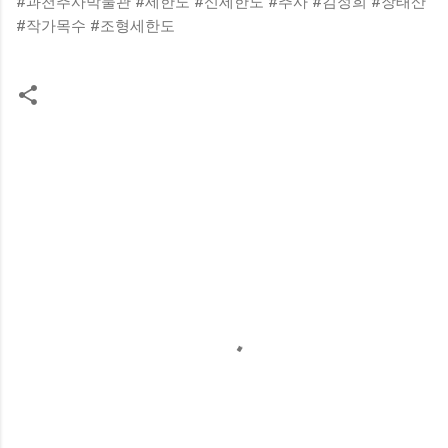
#과천추사박물관 #세한도 #신세한도 #추사 #김정희 #장태산
#작가목수 #조형세한도
댓
글