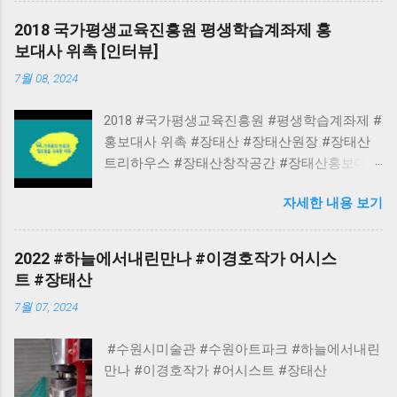
재배치를 시도하는 설치 조형물이다. 선으로 환
2018 국가평생교육진흥원 평생학습계좌제 홍
원된 나무는 구조의 기본 단위로 기능하며, 공간
보대사 위촉 [인터뷰]
을 다시 그리는 도구가 된다. 관람자는 통문 구
7월 08, 2024
조를 지나며 ‘걷는다’기보다 ‘사유한다’. 이는 단
지 축제의 장식물이 아니라, 일상 속 사유의 틈
2018 #국가평생교육진흥원 #평생학습계좌제 #
을 만들어주는 사회적 구조물이기도 하다. 작가
홍보대사 위촉 #장태산 #장태산원장 #장태산
는 나무를 ‘선’으로 해석하여, 공간에 드로잉하듯
트리하우스 #장태산창작공간 #장태산홍보대사
배치한다. 이 작업은 과거와 현재, 개인과 공동
#장태산빌드아티스트 #조형건축가 #한국트리
체, 머묾과 이동 사이를 연결하며, 시간의 흐름
자세한 내용 보기
하우스협회 #장태산부회장
과 삶의 방향성, 전환의 가능성을 선형 구조 속
에 녹여낸다. ‘TURN’은 단지 공간을 통과하는 길
이 아니라, 존재를 다시 바라보게 만드는 선형적
2022 #하늘에서내린만나 #이경호작가 어시스
사유의 장(場)이다. ​ 배경 설명 〈TURN〉은 본래
트 #장태산
‘2023 과천시 예술축제’의 메인 입구 파사드 조
7월 07, 2024
형물 로 기획되었으나, 광장 내 설치작품으로 전
환되어 전시되었습니다. 이와 같은 설치 위치의
#수원시미술관 #수원아트파크 #하늘에서내린
변화는 작품의 상징성과 공간성과도 깊은 관련
만나 #이경호작가 #어시스트 #장태산
이 있으며, 단순한 통로나 터널이 아닌, 관계를